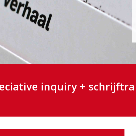
ciative inquiry + schrijftra