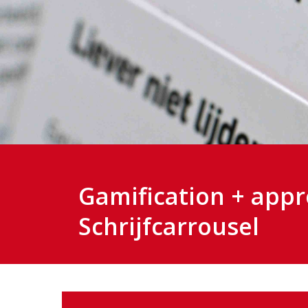
Gamification + appre
Schrijfcarrousel