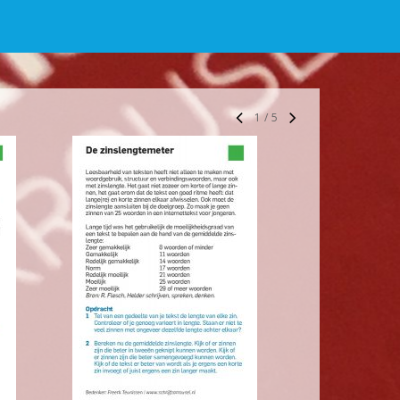
1
/
5