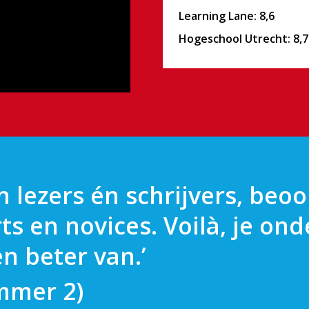
Learning Lane: 8,6
Hogeschool Utrecht: 8,7
 lezers én schrijvers, beo
s en novices. Voilà, je ond
n beter van.’
mmer 2)