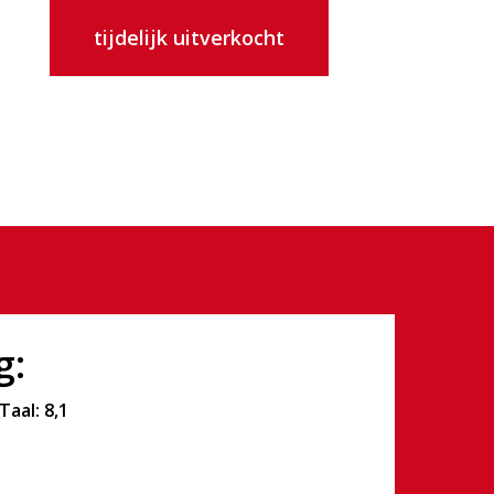
tijdelijk uitverkocht
g:
aal: 8,1