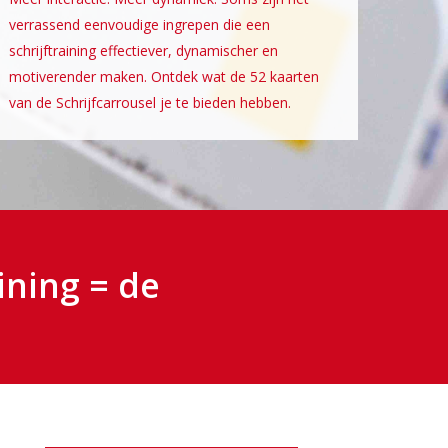
verrassend eenvoudige ingrepen die een
schrijftraining effectiever, dynamischer en
motiverender maken. Ontdek wat de 52 kaarten
van de Schrijfcarrousel je te bieden hebben.
ining = de