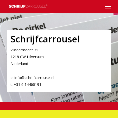
Menu
Skip
to
main
content
Schrijfcarrousel
Vlindermeent 71
1218 CW Hilversum
Nederland
e. info@schrijfcarrousel.nl
t. +31 6 14460191